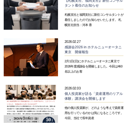
【札幌支社、福岡支社】新任コンサル
タント着任のお知らせ
札幌支社と福岡支社に新任コンサルタントが
着任しましたのでお知らせいたします。 札
幌支社担当：河本 香
2026.02.27
感謝会2026 in ホテルニューオータニ
東京 開催報告
2月1日(日)にホテルニューオータニ東京で
2026年度感謝会を開催しました。今回は460
名以上のお客
2026.02.03
個人投資家が語る「資産運用のリアル
体験」講演会を開催します
他の個人投資家が、どのような考えで資産運
用を行っているのかは気になるところです。
今回、当社で長年資産