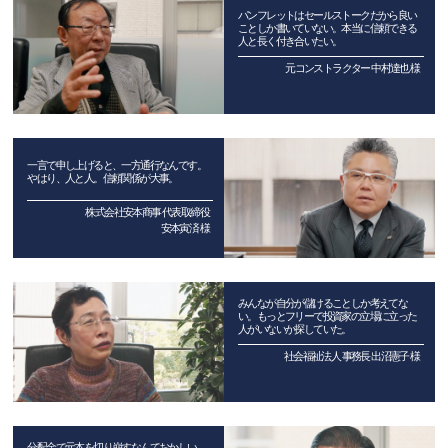
パンフレットはセールストークだから良い
ことしか書いていない。本当に信頼できる
人と長く付き合いたい。
元コンストラクター 中村達也 様
一言で申し上げると、一方通行なんです。
やはり、人と人。信頼関係が大事。
株式会社安本商事 代表取締役
安本寅済 様
みんなが自分が儲けることしか考えてな
い。もっとフリーで投資家の立場に立った
人がいないか探していた。
社会福祉法人 事務長 出沼憲子 様
分配金で元本を切り崩すなんておかしい。