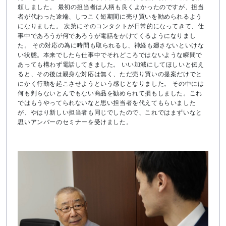
頼しました。 最初の担当者は人柄も良くよかったのですが、担当
者が代わった途端、しつこく短期間に売り買いを勧められるよう
になりました。 次第にそのコンタクトが日常的になってきて、仕
事中であろうが何であろうが電話をかけてくるようになりまし
た。 その対応の為に時間も取られるし、神経も廻さないといけな
い状態。本来でしたら仕事中でそれどころではないような瞬間で
あっても構わず電話してきました。 いい加減にしてほしいと伝え
ると、その後は親身な対応は無く、ただ売り買いの提案だけでと
にかく行動を起こさせようという感じとなりました。 その中には
何も判らないとんでもない商品を勧められて損もしました。これ
ではもうやってられないなと思い担当者を代えてもらいました
が、やはり新しい担当者も同じでしたので、これではまずいなと
思いアンバーのセミナーを受けました。