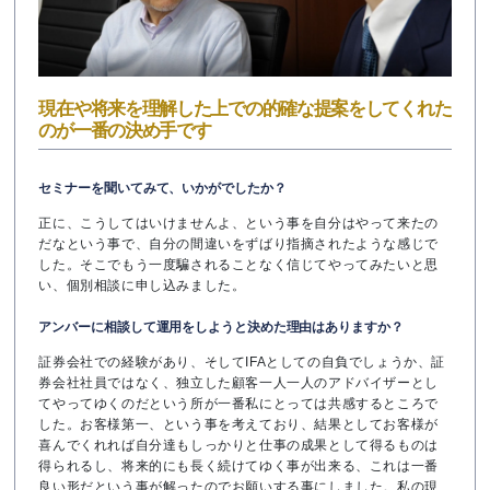
現在や将来を理解した上での的確な提案をしてくれた
のが一番の決め手です
セミナーを聞いてみて、いかがでしたか？
正に、こうしてはいけませんよ、という事を自分はやって来たの
だなという事で、自分の間違いをずばり指摘されたような感じで
した。そこでもう一度騙されることなく信じてやってみたいと思
い、個別相談に申し込みました。
アンバーに相談して運用をしようと決めた理由はありますか？
証券会社での経験があり、そしてIFAとしての自負でしょうか、証
券会社社員ではなく、独立した顧客一人一人のアドバイザーとし
てやってゆくのだという所が一番私にとっては共感するところで
した。お客様第一、という事を考えており、結果としてお客様が
喜んでくれれば自分達もしっかりと仕事の成果として得るものは
得られるし、将来的にも長く続けてゆく事が出来る、これは一番
良い形だという事が解ったのでお願いする事にしました。私の現