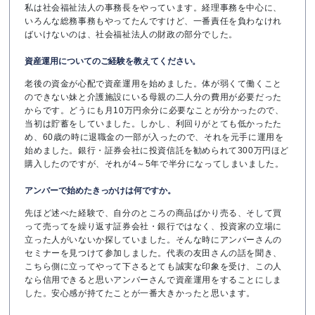
私は社会福祉法人の事務長をやっています。経理事務を中心に、
いろんな総務事務もやってたんですけど、一番責任を負わなけれ
ばいけないのは、社会福祉法人の財政の部分でした。
資産運用についてのご経験を教えてください。
老後の資金が心配で資産運用を始めました。体が弱くて働くこと
のできない妹と介護施設にいる母親の二人分の費用が必要だった
からです。どうにも月10万円余分に必要なことが分かったので、
当初は貯蓄をしていました。しかし、利回りがとても低かったた
め、60歳の時に退職金の一部が入ったので、それを元手に運用を
始めました。銀行・証券会社に投資信託を勧められて300万円ほど
購入したのですが、それが4～5年で半分になってしまいました。
アンバーで始めたきっかけは何ですか。
先ほど述べた経験で、自分のところの商品ばかり売る、そして買
って売ってを繰り返す証券会社・銀行ではなく、投資家の立場に
立った人がいないか探していました。そんな時にアンバーさんの
セミナーを見つけて参加しました。代表の友田さんの話を聞き、
こちら側に立ってやって下さるとても誠実な印象を受け、この人
なら信用できると思いアンバーさんで資産運用をすることにしま
した。安心感が持てたことが一番大きかったと思います。