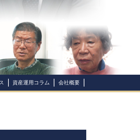
ス
資産運用コラム
会社概要
会社情報
社員紹介
全国拠点案内